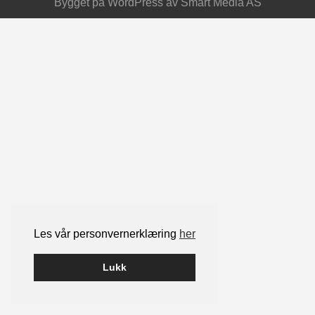
Bygget på
WordPress
av
Smart Media AS
Les vår personvernerklæring
her
Lukk