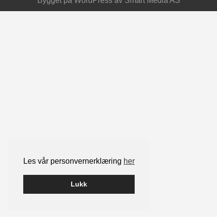
Bygget på
WordPress
av
Smart Media AS
Les vår personvernerklæring
her
Lukk