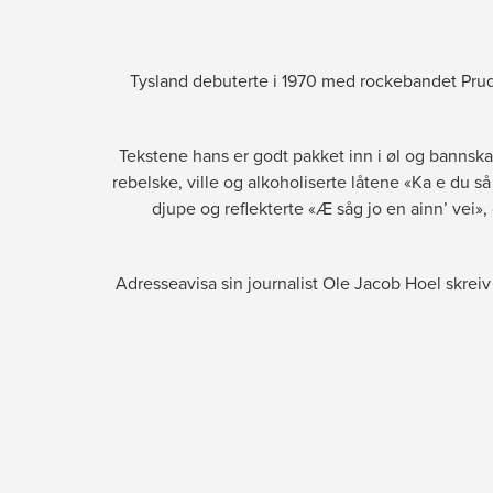
Tysland debuterte i 1970 med rockebandet Pruden
Tekstene hans er godt pakket inn i øl og bannskap,
rebelske, ville og alkoholiserte låtene «Ka e du så
djupe og reflekterte «Æ såg jo en ainn’ vei»
Adresseavisa sin journalist Ole Jacob Hoel skreiv