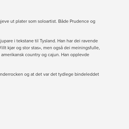
gjeve ut plater som soloartist. Både Prudence og
djupare i tekstane til Tysland. Han har dei ravende
illt kjør og stor stas», men også dei meiningsfulle,
 av amerikansk country og cajun. Han opplevde
rønderrocken og at det var det tydlege bindeleddet