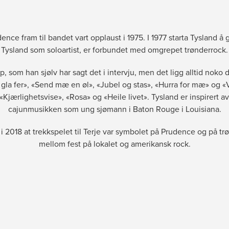
ce fram til bandet vart opplaust i 1975. I 1977 starta Tysland å 
Tysland som soloartist, er forbundet med omgrepet trønderrock.
 som han sjølv har sagt det i intervju, men det ligg alltid noko 
 gla fer», «Send mæ en øl», «Jubel og stas», «Hurra for mæ» og «V
, «Kjærlighetsvise», «Rosa» og «Heile livet». Tysland er inspirert
cajunmusikken som ung sjømann i Baton Rouge i Louisiana.
 i 2018 at trekkspelet til Terje var symbolet på Prudence og på t
mellom fest på lokalet og amerikansk rock.