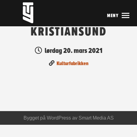
MENY
KRISTIANSUND
lørdag 20. mars 2021
Kulturfabrikken
Bygget på
WordPress
av
Smart Media AS