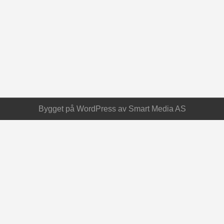
Bygget på
WordPress
av
Smart Media AS