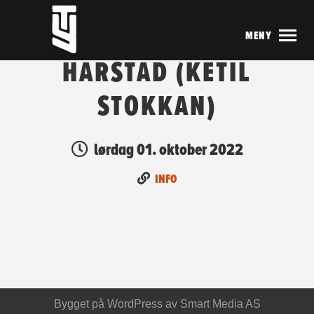
MENY
HARSTAD (KETIL
STOKKAN)
lørdag 01. oktober 2022
INFO
Bygget på
WordPress
av
Smart Media AS