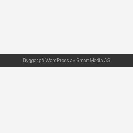
Bygget på
WordPress
av
Smart Media AS