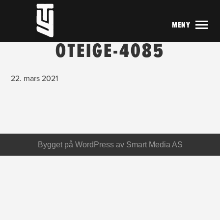
MENY
OTEIGE-4085
22. mars 2021
Bygget på
WordPress
av
Smart Media AS